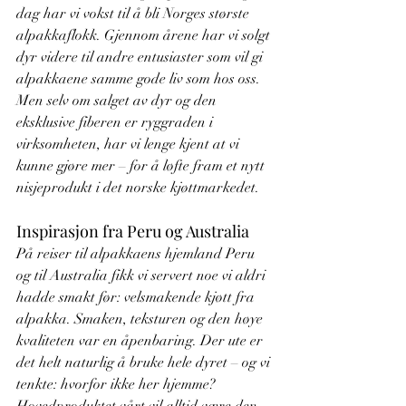
dag har vi vokst til å bli Norges største 
alpakkaflokk. Gjennom årene har vi solgt 
dyr videre til andre entusiaster som vil gi 
alpakkaene samme gode liv som hos oss. 
Men selv om salget av dyr og den 
eksklusive fiberen er ryggraden i 
virksomheten, har vi lenge kjent at vi 
kunne gjøre mer – for å løfte fram et nytt 
nisjeprodukt i det norske kjøttmarkedet.
Inspirasjon fra Peru og Australia
På reiser til alpakkaens hjemland Peru 
og til Australia fikk vi servert noe vi aldri 
hadde smakt før: velsmakende kjøtt fra 
alpakka. Smaken, teksturen og den høye 
kvaliteten var en åpenbaring. Der ute er 
det helt naturlig å bruke hele dyret – og vi 
tenkte: hvorfor ikke her hjemme? 