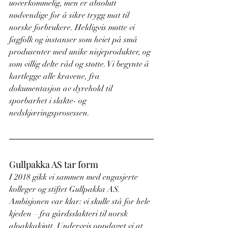
uoverkommelig, men er absolutt 
nødvendige for å sikre trygg mat til 
norske forbrukere. Heldigvis møtte vi 
fagfolk og instanser som heiet på små 
produsenter med unike nisjeprodukter, og 
som villig delte råd og støtte. Vi begynte å 
kartlegge alle kravene, fra 
dokumentasjon av dyrehold til 
sporbarhet i slakte- og 
nedskjæringsprosessen.
Gullpakka AS tar form
I 2018 gikk vi sammen med engasjerte 
kolleger og stiftet Gullpakka AS. 
Ambisjonen var klar: vi skulle stå for hele 
kjeden – fra gårdsslakteri til norsk 
alpakkakjøtt. Underveis oppdaget vi at 