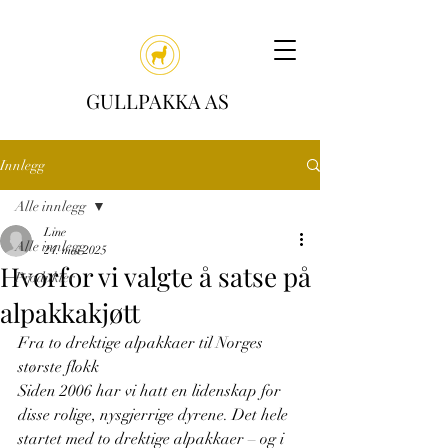
GULLPAKKA AS
Innlegg
Alle innlegg
Line
Alle innlegg
24. mai 2025
Hvorfor vi valgte å satse på
Produkter
alpakkakjøtt
Fra to drektige alpakkaer til Norges 
største flokk
Siden 2006 har vi hatt en lidenskap for 
disse rolige, nysgjerrige dyrene. Det hele 
startet med to drektige alpakkaer – og i 