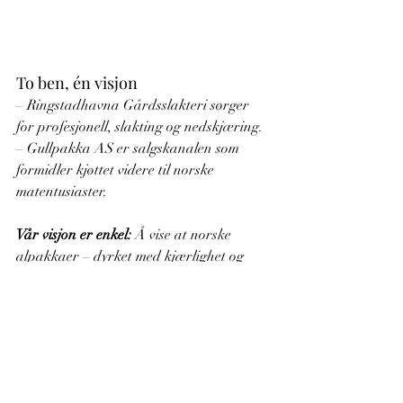
To ben, én visjon
– Ringstadhavna Gårdsslakteri sørger 
for profesjonell, slakting og nedskjæring.
– Gullpakka AS er salgskanalen som 
formidler kjøttet videre til norske 
matentusiaster.
Vår visjon er enkel:
 Å vise at norske 
alpakkaer – dyrket med kjærlighet og 
respekt – kan gi en ny, bærekraftig smak 
til middagsbordet. Med dyrevelferden 
alltid i høysetet, ønsker vi å introdusere 
deg for et kjøttprodukt som er nydelig på 
fatet.
Velkommen til å oppdage alpakkakjøtt – 